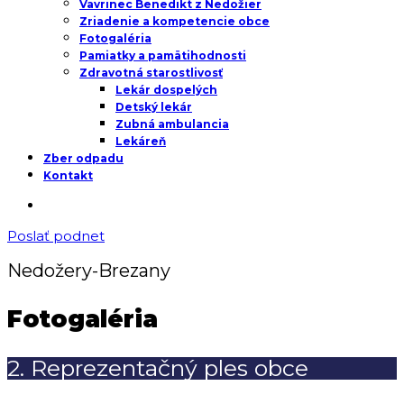
Vavrinec Benedikt z Nedožier
Zriadenie a kompetencie obce
Fotogaléria
Pamiatky a pamätihodnosti
Zdravotná starostlivosť
Lekár dospelých
Detský lekár
Zubná ambulancia
Lekáreň
Zber odpadu
Kontakt
Poslať podnet
Nedožery-Brezany
Fotogaléria
2. Reprezentačný ples obce