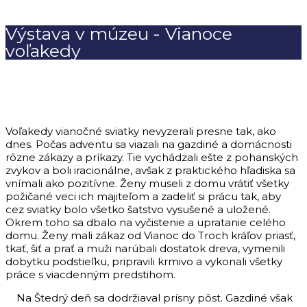
Výstava v múzeu - Vianoce
voľakedy
Voľakedy vianočné sviatky nevyzerali presne tak, ako
dnes. Počas adventu sa viazali na gazdiné a domácnosti
rôzne zákazy a príkazy. Tie vychádzali ešte z pohanských
zvykov a boli iracionálne, avšak z praktického hľadiska sa
vnímali ako pozitívne. Ženy museli z domu vrátiť všetky
požičané veci ich majiteľom a zadeliť si prácu tak, aby
cez sviatky bolo všetko šatstvo vysušené a uložené.
Okrem toho sa dbalo na vyčistenie a upratanie celého
domu. Ženy mali zákaz od Vianoc do Troch kráľov priasť,
tkať, šiť a prať a muži narúbali dostatok dreva, vymenili
dobytku podstieľku, pripravili krmivo a vykonali všetky
práce s viacdenným predstihom.
Na Štedrý deň sa dodržiaval prísny pôst. Gazdiné však