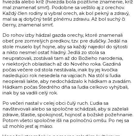
hviezda alebo kríž (hviezda bola pozitívne znamenie, kríž
mal znamenať smrť). Podobne sa veštilo aj z orechov.
Každý člen rodiny si vybral orech, ak bol pekný a zdravý,
mal sa aj dotyčný tešiť plnému zdraviu. Až bol suchý či
čierny, znamenal smrť.
Do rohov izby hádzal gazda orechy, ktoré znamenali
obeť pre zomrelých predkov, tzv. pre dušičky. Jedál na
stole muselo byť hojne, aby sa každý najedol do sýtosti
a nikto nesmel ostať hladný. Jedlá zo stola sa
neupratovali, zostávali tam až do Božieho narodenia,
v niektorých oblastiach až do Nového roka. Gazdiná
počas večere od stola nestávala, inak by jej kvočka
nasledujúci rok nesedela na vajciach. Na stôl si ľudia
neopierali lakte, aby nedochádzalo k hádkam a zvadám.
Hádkam počas Štedrého dňa sa ľudia celkovo vyhýbali,
inak by sa vadili celý rok.
Po večeri nastal v celej obci čulý ruch. Ľudia sa
navštevovali alebo sa spoločne schádzali, aby si zaželali
zdravie, šťastie, spokojnosť, hojnosť a božské požehnanie.
Potom všetci spoločne išli na polnočnú omšu. Po nej sa
už mohlo jesť aj mäso.