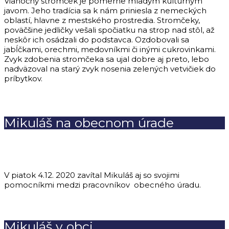
Vianočný stromček je pomerne mladým kultúrnym
javom. Jeho tradícia sa k nám priniesla z nemeckých
oblastí, hlavne z mestského prostredia. Stromčeky,
poväčšine jedličky vešali spočiatku na strop nad stôl, až
neskôr ich osádzali do podstavca. Ozdobovali sa
jabĺčkami, orechmi, medovníkmi či inými cukrovinkami.
Zvyk zdobenia stromčeka sa ujal dobre aj preto, lebo
nadväzoval na starý zvyk nosenia zelených vetvičiek do
príbytkov.
Mikuláš na obecnom úrade
V piatok 4.12. 2020 zavítal Mikuláš aj so svojimi
pomocníkmi medzi pracovníkov obecného úradu.
Mikuláš v obci