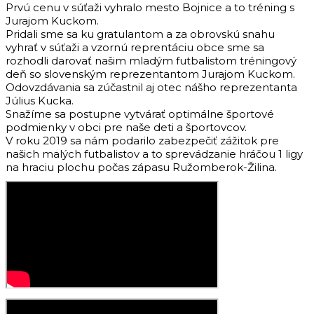
Prvú cenu v súťaži vyhralo mesto Bojnice a to tréning s
Jurajom Kuckom.
Pridali sme sa ku gratulantom a za obrovskú snahu
vyhrať v súťaži a vzornú reprentáciu obce sme sa
rozhodli darovať našim mladým futbalistom tréningový
deň so slovenským reprezentantom Jurajom Kuckom.
Odovzdávania sa zúčastnil aj otec nášho reprezentanta
Július Kucka.
Snažíme sa postupne vytvárať optimálne športové
podmienky v obci pre naše deti a športovcov.
V roku 2019 sa nám podarilo zabezpečiť zážitok pre
našich malých futbalistov a to sprevádzanie hráčou 1 ligy
na hraciu plochu počas zápasu Ružomberok-Žilina.