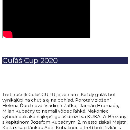
Guľáš Cup 2020
Tretí ročník Guláš CUPU je za nami. Každý guláš bol
vynikajúci na chuť a aj na pohľad. Porota v zložení
Helena Ďurďinová, Vladimír Zaťko, Damián Hromada,
Milan Kubačný to nemali vôbec ľahké. Nakoniec
vyhodnotili ako najlepší guláš družstva KUKALA-Brezany
s kapitánom Jozefom Kubačným, 2. miesto získali Majstri
Kotla s kapitánkou Adel Kubačnou a tretí boli Pivkári s