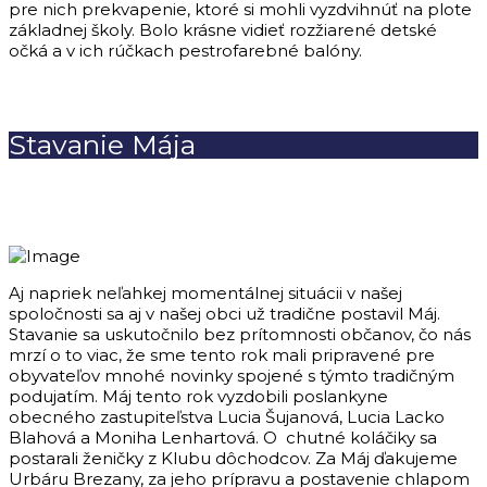
pre nich prekvapenie, ktoré si mohli vyzdvihnúť na plote
základnej školy. Bolo krásne vidieť rozžiarené detské
očká a v ich rúčkach pestrofarebné balóny.
Stavanie Mája
Aj napriek neľahkej momentálnej situácii v našej
spoločnosti sa aj v našej obci už tradične postavil Máj.
Stavanie sa uskutočnilo bez prítomnosti občanov, čo nás
mrzí o to viac, že sme tento rok mali pripravené pre
obyvateľov mnohé novinky spojené s týmto tradičným
podujatím. Máj tento rok vyzdobili poslankyne
obecného zastupiteľstva Lucia Šujanová, Lucia Lacko
Blahová a Moniha Lenhartová. O chutné koláčiky sa
postarali ženičky z Klubu dôchodcov. Za Máj ďakujeme
Urbáru Brezany, za jeho prípravu a postavenie chlapom