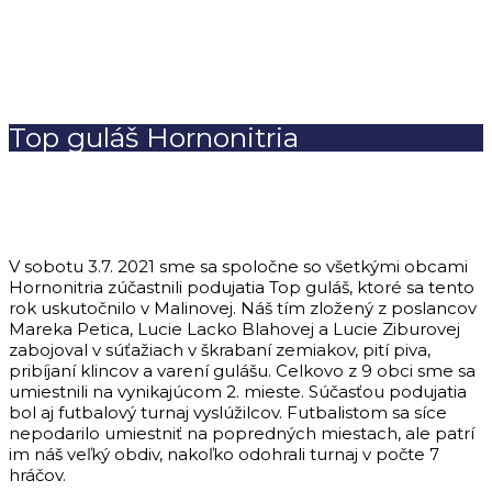
Top guláš Hornonitria
V sobotu 3.7. 2021 sme sa spoločne so všetkými obcami
Hornonitria zúčastnili podujatia Top guláš, ktoré sa tento
rok uskutočnilo v Malinovej. Náš tím zložený z poslancov
Mareka Petica, Lucie Lacko Blahovej a Lucie Ziburovej
zabojoval v súťažiach v škrabaní zemiakov, pití piva,
pribíjaní klincov a varení gulášu. Celkovo z 9 obci sme sa
umiestnili na vynikajúcom 2. mieste. Súčasťou podujatia
bol aj futbalový turnaj vyslúžilcov. Futbalistom sa síce
nepodarilo umiestniť na popredných miestach, ale patrí
im náš veľký obdiv, nakoľko odohrali turnaj v počte 7
hráčov.