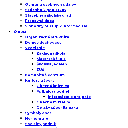
Ochrana osobných údajov
Sadzobník poplatkov
Stavebný a školský úrad
Pracovná doba
Slobodný prístup k informáciám
O obci
Organizačná štruktúra
Domov dôchodcov
Vzdelanie
Základná škola
Materská škola
Školská jedáleň
ZUŠ
Komunitné centrum
Kultúra a šport
Obecná knižnica
Futbalový oddiel
Informácie o projekte
Obecné múzeum
Detský súbor Briezka
Symboly obce
Hornonitrie
Sociálny podnik