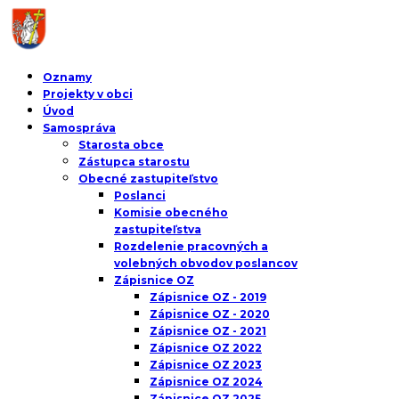
Oznamy
Projekty v obci
Úvod
Samospráva
Starosta obce
Zástupca starostu
Obecné zastupiteľstvo
Poslanci
Komisie obecného
zastupiteľstva
Rozdelenie pracovných a
volebných obvodov poslancov
Zápisnice OZ
Zápisnice OZ - 2019
Zápisnice OZ - 2020
Zápisnice OZ - 2021
Zápisnice OZ 2022
Zápisnice OZ 2023
Zápisnice OZ 2024
Zápisnice OZ 2025