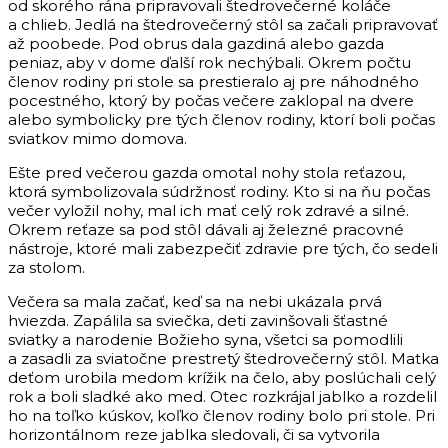
od skorého rána pripravovali štedrovečerné koláče
a chlieb. Jedlá na štedrovečerný stôl sa začali pripravovať
až poobede. Pod obrus dala gazdiná alebo gazda
peniaz, aby v dome ďalší rok nechýbali. Okrem počtu
členov rodiny pri stole sa prestieralo aj pre náhodného
pocestného, ktorý by počas večere zaklopal na dvere
alebo symbolicky pre tých členov rodiny, ktorí boli počas
sviatkov mimo domova.
Ešte pred večerou gazda omotal nohy stola reťazou,
ktorá symbolizovala súdržnosť rodiny. Kto si na ňu počas
večer vyložil nohy, mal ich mať celý rok zdravé a silné.
Okrem reťaze sa pod stôl dávali aj železné pracovné
nástroje, ktoré mali zabezpečiť zdravie pre tých, čo sedeli
za stolom.
Večera sa mala začať, keď sa na nebi ukázala prvá
hviezda. Zapálila sa sviečka, deti zavinšovali šťastné
sviatky a narodenie Božieho syna, všetci sa pomodlili
a zasadli za sviatočne prestretý štedrovečerný stôl. Matka
deťom urobila medom krížik na čelo, aby poslúchali celý
rok a boli sladké ako med. Otec rozkrájal jablko a rozdelil
ho na toľko kúskov, koľko členov rodiny bolo pri stole. Pri
horizontálnom reze jablka sledovali, či sa vytvorila