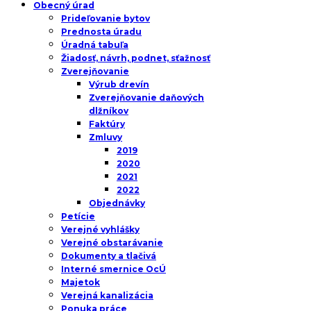
Obecný úrad
Prideľovanie bytov
Prednosta úradu
Úradná tabuľa
Žiadosť, návrh, podnet, sťažnosť
Zverejňovanie
Výrub drevín
Zverejňovanie daňových
dlžníkov
Faktúry
Zmluvy
2019
2020
2021
2022
Objednávky
Petície
Verejné vyhlášky
Verejné obstarávanie
Dokumenty a tlačivá
Interné smernice OcÚ
Majetok
Verejná kanalizácia
Ponuka práce