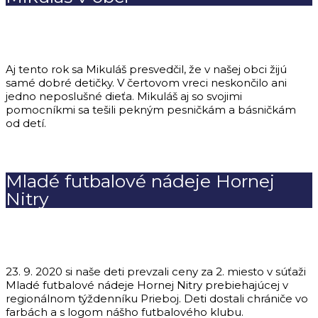
Aj tento rok sa Mikuláš presvedčil, že v našej obci žijú
samé dobré detičky. V čertovom vreci neskončilo ani
jedno neposlušné dieťa. Mikuláš aj so svojimi
pomocníkmi sa tešili pekným pesničkám a básničkám
od detí.
Mladé futbalové nádeje Hornej
Nitry
23. 9. 2020 si naše deti prevzali ceny za 2. miesto v súťaži
Mladé futbalové nádeje Hornej Nitry prebiehajúcej v
regionálnom týždenníku Prieboj. Deti dostali chrániče vo
farbách a s logom nášho futbalového klubu.