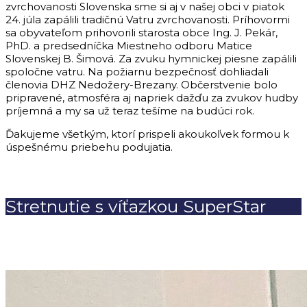
zvrchovanosti Slovenska sme si aj v našej obci v piatok
24. júla zapálili tradičnú Vatru zvrchovanosti. Príhovormi
sa obyvateľom prihovorili starosta obce Ing. J. Pekár,
PhD. a predsedníčka Miestneho odboru Matice
Slovenskej B. Šimová. Za zvuku hymnickej piesne zapálili
spoločne vatru. Na požiarnu bezpečnosť dohliadali
členovia DHZ Nedožery-Brezany. Občerstvenie bolo
pripravené, atmosféra aj napriek dažďu za zvukov hudby
príjemná a my sa už teraz tešíme na budúci rok.
Ďakujeme všetkým, ktorí prispeli akoukoľvek formou k
úspešnému priebehu podujatia.
Stretnutie s víťazkou SuperStar