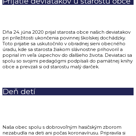
Prijatie deviatakov u starostu obce
Dňa 24. júna 2020 prijal starosta obce našich deviatakov
pri príležitosti ukončenia povinnej školskej dochádzky.
Toto prijatie sa uskutočnilo v obradnej sieni obecného
úradu, kde sa starosta žiakom slávnostne prihovoril a
poprial im veľa úspechov do ďalšieho života. Deviataci sa
spolu so svojimi pedagógmi podpísali do pamätnej knihy
obce a prevzali si od starostu malý darček.
Deň detí
Naša obec spolu s dobrovoľným hasičským zborom
nezabudla na deti ani počas koronavírusu. Pripravila si