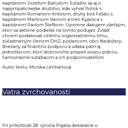
kapitánom Jozefom Bahuľom. Súťažilo sa aj o
najsympatickejšie družstvo, kde vyhral Potok s
kapitánom Romanom Antolom, druhý boli Fešáci s
kapitánom Martinom Vavrom a tretí Kyjanica s
kapitánom Pavlom Štefkom. Úprimne ďakujem všetkým,
ktorí sa aktívne podieľali na tomto podujatí. Zvlášť
chcem poďakovať celému organizačnému tímu,
zúčastneným členom DHZ, poslancom, obci Nedožery-
Brezany za finančnú podporu a vďaka patrí aj
jednotlivcom, ktorí dobrovoľne prispeli svojou prácou.
Samozrejme súťažiacim a ich podporovateľom.
Autor textu: Monika Lenhartová
Vatra zvrchovanosti
Pri príležitosti 28. výročia Prijatia deklarácie o