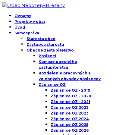
Oznamy
Projekty v obci
Úvod
Samospráva
Starosta obce
Zástupca starostu
Obecné zastupiteľstvo
Poslanci
Komisie obecného
zastupiteľstva
Rozdelenie pracovných a
volebných obvodov poslancov
Zápisnice OZ
Zápisnice OZ - 2019
Zápisnice OZ - 2020
Zápisnice OZ - 2021
Zápisnice OZ 2022
Zápisnice OZ 2023
Zápisnice OZ 2024
Zápisnice OZ 2025
Zápisnice OZ 2026