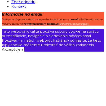
Zber odpadu
Kontakt
Informácie na email
Mali by ste záujem dostávať oznamy o dianí v obci, priamo na
e-mail?
Pošlite nám Vašu e-
mailovú adresu na:
novinky@nedozery-brezany.sk
Ochrana osobných údajov
.
Táto webová lokalita používa súbory cookie na správu
autentifikácie, navigácie a sledovania návštevnosti.
Používaním našich webových stránok súhlasíte, že tieto
typy cookie môžeme umiestniť do vášho zariadenia.
Akceptujem