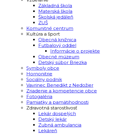
Základná škola
Materská škola
Školská jedáleň
ZUŠ
Komunitné centrum
Kultúra a šport
Obecná knižnica
Futbalový oddiel
Informácie o projekte
Obecné múzeum
Detský súbor Briezka
Symboly obce
Hornonitrie
Sociálny podnik
Vavrinec Benedikt z Nedožier
Zriadenie a kompetencie obce
Fotogaléria
Pamiatky a pamätihodnosti
Zdravotná starostlivosť
Lekár dospelých
Detský lekár
Zubná ambulancia
Lekáreň