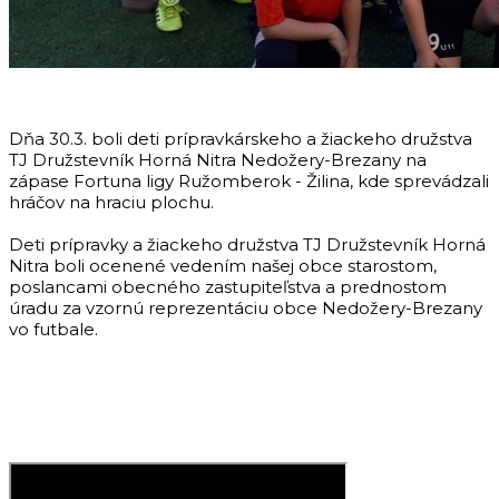
Dňa 30.3. boli deti prípravkárskeho a žiackeho družstva
TJ Družstevník Horná Nitra Nedožery-Brezany na
zápase Fortuna ligy Ružomberok - Žilina, kde sprevádzali
hráčov na hraciu plochu.
Deti prípravky a žiackeho družstva TJ Družstevník Horná
Nitra boli ocenené vedením našej obce starostom,
poslancami obecného zastupiteľstva a prednostom
úradu za vzornú reprezentáciu obce Nedožery-Brezany
vo futbale.