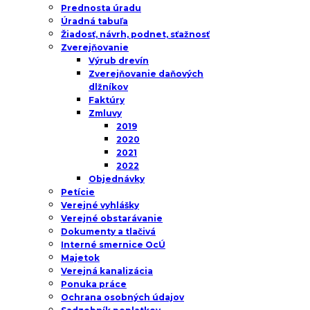
Prednosta úradu
Úradná tabuľa
Žiadosť, návrh, podnet, sťažnosť
Zverejňovanie
Výrub drevín
Zverejňovanie daňových
dlžníkov
Faktúry
Zmluvy
2019
2020
2021
2022
Objednávky
Petície
Verejné vyhlášky
Verejné obstarávanie
Dokumenty a tlačivá
Interné smernice OcÚ
Majetok
Verejná kanalizácia
Ponuka práce
Ochrana osobných údajov