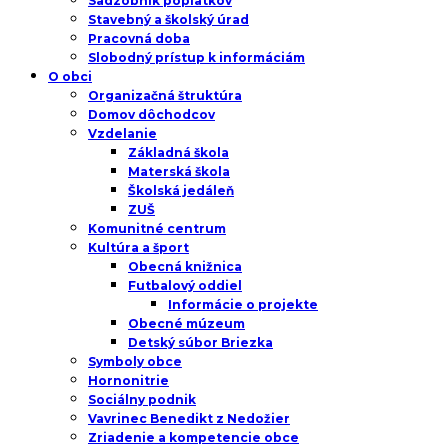
Sadzobník poplatkov
Stavebný a školský úrad
Pracovná doba
Slobodný prístup k informáciám
O obci
Organizačná štruktúra
Domov dôchodcov
Vzdelanie
Základná škola
Materská škola
Školská jedáleň
ZUŠ
Komunitné centrum
Kultúra a šport
Obecná knižnica
Futbalový oddiel
Informácie o projekte
Obecné múzeum
Detský súbor Briezka
Symboly obce
Hornonitrie
Sociálny podnik
Vavrinec Benedikt z Nedožier
Zriadenie a kompetencie obce