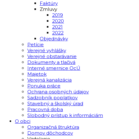
Faktúry
Zmluvy
2019
2020
2021
2022
Objednávky
Petície
Verejné vyhlášky
Verejné obstarávanie
Dokumenty a tlačivá
Interné smernice OcÚ
Majetok
Verejná kanalizácia
Ponuka práce
Ochrana osobných údajov
Sadzobník poplatkov
Stavebný a školský úrad
Pracovná doba
Slobodný prístup k informáciám
O obci
Organizačná štruktúra
Domov dôchodcov
Vzdelanie