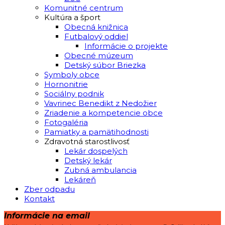
Komunitné centrum
Kultúra a šport
Obecná knižnica
Futbalový oddiel
Informácie o projekte
Obecné múzeum
Detský súbor Briezka
Symboly obce
Hornonitrie
Sociálny podnik
Vavrinec Benedikt z Nedožier
Zriadenie a kompetencie obce
Fotogaléria
Pamiatky a pamätihodnosti
Zdravotná starostlivosť
Lekár dospelých
Detský lekár
Zubná ambulancia
Lekáreň
Zber odpadu
Kontakt
Informácie na email