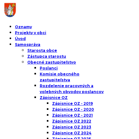
Oznamy
Projekty v obci
Úvod
Samospráva
Starosta obce
Zástupca starostu
Obecné zastupiteľstvo
Poslanci
Komisie obecného
zastupiteľstva
Rozdelenie pracovných a
volebných obvodov poslancov
Zápisnice OZ
Zápisnice OZ - 2019
Zápisnice OZ - 2020
Zápisnice OZ - 2021
Zápisnice OZ 2022
Zápisnice OZ 2023
Zápisnice OZ 2024
Zápisnice OZ 2025