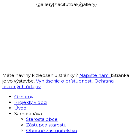
{gallery}ziacifutbal{/gallery}
Máte návrhy k zlepšeniu stránky ?
Napíšte nám.
IStránka
je vo výstavbe.
Vyhlásenie o prístupnosti
.
Ochrana
osobných údajov
Oznamy
Projekty v obci
Úvod
Samospráva
Starosta obce
Zástupca starostu
Obecné zastupiteľstvo