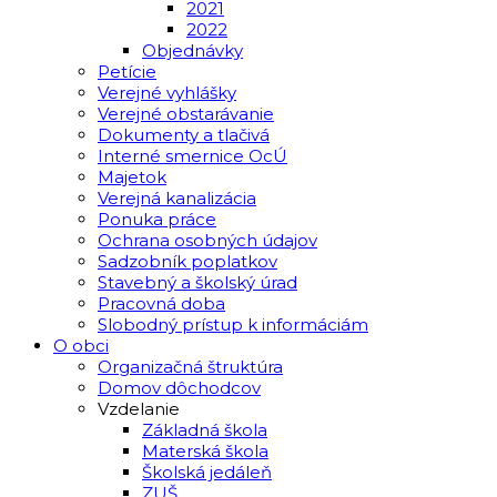
2021
2022
Objednávky
Petície
Verejné vyhlášky
Verejné obstarávanie
Dokumenty a tlačivá
Interné smernice OcÚ
Majetok
Verejná kanalizácia
Ponuka práce
Ochrana osobných údajov
Sadzobník poplatkov
Stavebný a školský úrad
Pracovná doba
Slobodný prístup k informáciám
O obci
Organizačná štruktúra
Domov dôchodcov
Vzdelanie
Základná škola
Materská škola
Školská jedáleň
ZUŠ