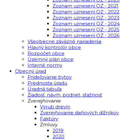
Zoznam uznesení OZ - 2021
Zoznam uznesení OZ - 2022
Zoznam uznesení OZ - 2023
Zoznam uznesení OZ - 2024
Zoznam uznesení OZ - 2025
Zoznam uznesení OZ - 2026
Všeobecne záväzné nariadenia
Hlavný kontrolór obce
Rozpočet obce
Územný plán obce
Interné normy
Obecný úrad
Prideľovanie bytov
Prednosta úradu
Úradná tabuľa
Žiadosť, návrh, podnet, sťažnosť
Zverejňovanie
Výrub drevín
Zverejňovanie daňových dlžníkov
Faktúry
Zmluvy
2019
2020