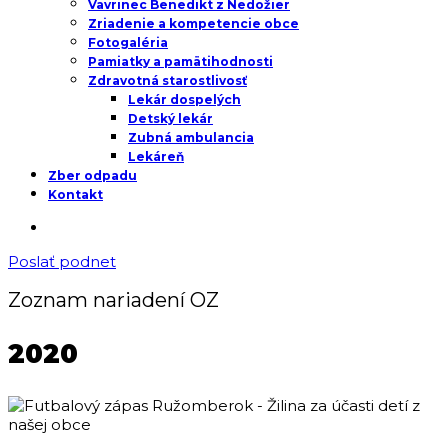
Vavrinec Benedikt z Nedožier
Zriadenie a kompetencie obce
Fotogaléria
Pamiatky a pamätihodnosti
Zdravotná starostlivosť
Lekár dospelých
Detský lekár
Zubná ambulancia
Lekáreň
Zber odpadu
Kontakt
Poslať podnet
Zoznam nariadení OZ
2020