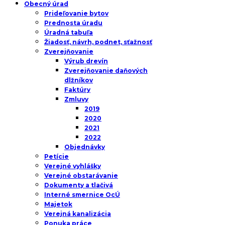
Obecný úrad
Prideľovanie bytov
Prednosta úradu
Úradná tabuľa
Žiadosť, návrh, podnet, sťažnosť
Zverejňovanie
Výrub drevín
Zverejňovanie daňových
dlžníkov
Faktúry
Zmluvy
2019
2020
2021
2022
Objednávky
Petície
Verejné vyhlášky
Verejné obstarávanie
Dokumenty a tlačivá
Interné smernice OcÚ
Majetok
Verejná kanalizácia
Ponuka práce