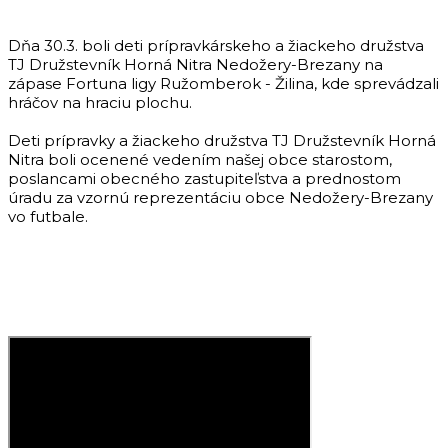
Dňa 30.3. boli deti prípravkárskeho a žiackeho družstva
TJ Družstevník Horná Nitra Nedožery-Brezany na
zápase Fortuna ligy Ružomberok - Žilina, kde sprevádzali
hráčov na hraciu plochu.
Deti prípravky a žiackeho družstva TJ Družstevník Horná
Nitra boli ocenené vedením našej obce starostom,
poslancami obecného zastupiteľstva a prednostom
úradu za vzornú reprezentáciu obce Nedožery-Brezany
vo futbale.