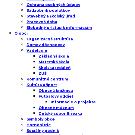
Ochrana osobných údajov
Sadzobník poplatkov
Stavebný a školský úrad
Pracovná doba
Slobodný prístup k informáciám
O obci
Organizačná štruktúra
Domov dôchodcov
Vzdelanie
Základná škola
Materská škola
Školská jedáleň
ZUŠ
Komunitné centrum
Kultúra a šport
Obecná knižnica
Futbalový oddiel
Informácie o projekte
Obecné múzeum
Detský súbor Briezka
Symboly obce
Hornonitrie
Sociálny podnik