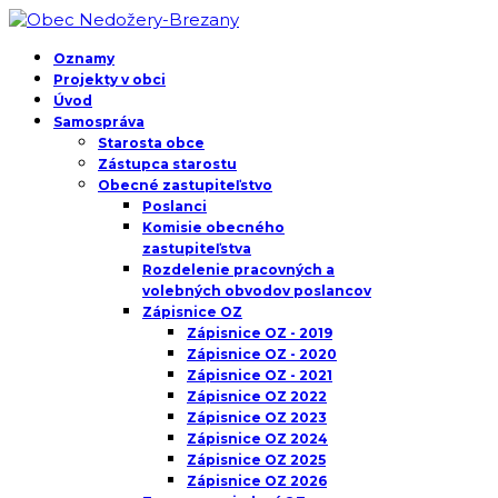
Oznamy
Projekty v obci
Úvod
Samospráva
Starosta obce
Zástupca starostu
Obecné zastupiteľstvo
Poslanci
Komisie obecného
zastupiteľstva
Rozdelenie pracovných a
volebných obvodov poslancov
Zápisnice OZ
Zápisnice OZ - 2019
Zápisnice OZ - 2020
Zápisnice OZ - 2021
Zápisnice OZ 2022
Zápisnice OZ 2023
Zápisnice OZ 2024
Zápisnice OZ 2025
Zápisnice OZ 2026