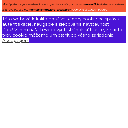
Mali by ste záujem dostávať oznamy o dianí v obci, priamo na
e-mail?
Pošlite nám Vašu e-
mailovú adresu na:
novinky@nedozery-brezany.sk
Ochrana osobných údajov
.
Táto webová lokalita používa súbory cookie na správu
autentifikácie, navigácie a sledovania návštevnosti.
Používaním našich webových stránok súhlasíte, že tieto
typy cookie môžeme umiestniť do vášho zariadenia.
Akceptujem