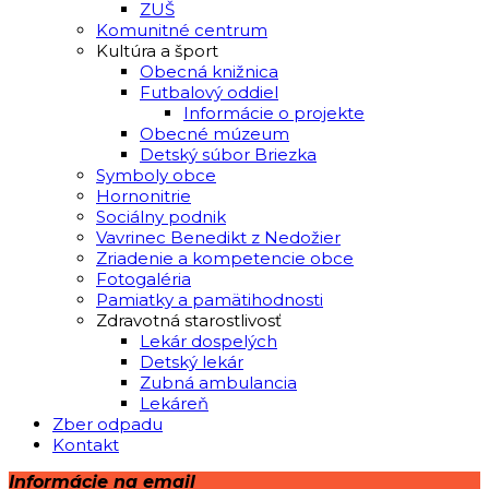
ZUŠ
Komunitné centrum
Kultúra a šport
Obecná knižnica
Futbalový oddiel
Informácie o projekte
Obecné múzeum
Detský súbor Briezka
Symboly obce
Hornonitrie
Sociálny podnik
Vavrinec Benedikt z Nedožier
Zriadenie a kompetencie obce
Fotogaléria
Pamiatky a pamätihodnosti
Zdravotná starostlivosť
Lekár dospelých
Detský lekár
Zubná ambulancia
Lekáreň
Zber odpadu
Kontakt
Informácie na email