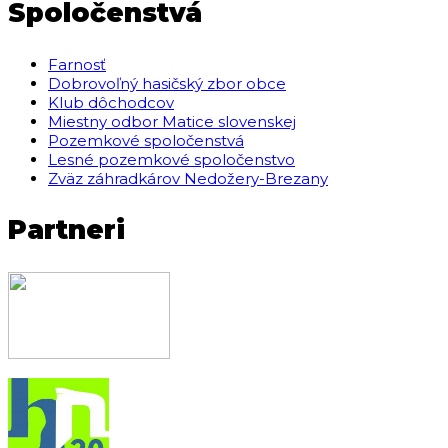
Spoločenstvá
Farnosť
Dobrovoľný hasičský zbor obce
Klub dôchodcov
Miestny odbor Matice slovenskej
Pozemkové spoločenstvá
Lesné pozemkové spoločenstvo
Zväz záhradkárov Nedožery-Brezany
Partneri