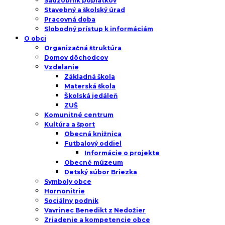
Sadzobník poplatkov
Stavebný a školský úrad
Pracovná doba
Slobodný prístup k informáciám
O obci
Organizačná štruktúra
Domov dôchodcov
Vzdelanie
Základná škola
Materská škola
Školská jedáleň
ZUŠ
Komunitné centrum
Kultúra a šport
Obecná knižnica
Futbalový oddiel
Informácie o projekte
Obecné múzeum
Detský súbor Briezka
Symboly obce
Hornonitrie
Sociálny podnik
Vavrinec Benedikt z Nedožier
Zriadenie a kompetencie obce