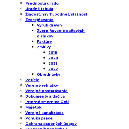
Prednosta úradu
Úradná tabuľa
Žiadosť, návrh, podnet, sťažnosť
Zverejňovanie
Výrub drevín
Zverejňovanie daňových
dlžníkov
Faktúry
Zmluvy
2019
2020
2021
2022
Objednávky
Petície
Verejné vyhlášky
Verejné obstarávanie
Dokumenty a tlačivá
Interné smernice OcÚ
Majetok
Verejná kanalizácia
Ponuka práce
Ochrana osobných údajov