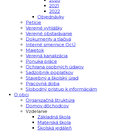
2020
2021
2022
Objednávky
Petície
Verejné vyhlášky
Verejné obstarávanie
Dokumenty a tlačivá
Interné smernice OcÚ
Majetok
Verejná kanalizácia
Ponuka práce
Ochrana osobných údajov
Sadzobník poplatkov
Stavebný a školský úrad
Pracovná doba
Slobodný prístup k informáciám
O obci
Organizačná štruktúra
Domov dôchodcov
Vzdelanie
Základná škola
Materská škola
Školská jedáleň